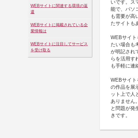
いです。ス
WEBサイトに関連する環境の返
能で、パソ
還
も需要が高
たサイトも
WEBサイトに掲載されている企
業情報は
WEBサイ
たい場合も
WEBサイトに注目してサービス
を受け取る
が明記され
らを活用す
も手軽に連
WEBサイ
の作品を展
ット上で人
ありません
と問題が発
きです。