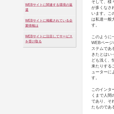
そして、様
WEBサイトに関連する環境の返
が多くなさ
還
います。こ
は私達一般
WEBサイトに掲載されている企
す。
業情報は
このように
WEBサイトに注目してサービス
を受け取る
WEBペー
ステムであ
きたとはい
ども浅く、
来たりする
ューターに
す。
このインタ
くまで人間
であり、そ
たものであ